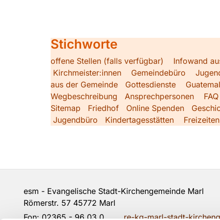
Stichworte
offene Stellen (falls verfügbar)
Infowand au
Kirchmeister:innen
Gemeindebüro
Jugen
aus der Gemeinde
Gottesdienste
Guatemal
Wegbeschreibung
Ansprechpersonen
FAQ
Sitemap
Friedhof
Online Spenden
Geschic
Jugendbüro
Kindertagesstätten
Freizeiten
esm - Evangelische Stadt-Kirchengemeinde Marl 
Römerstr. 57 45772 Marl
Fon:
02365 - 96 03 0
re-kg-marl-stadt-kirche