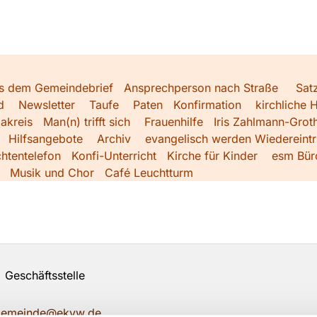
s dem Gemeindebrief
Ansprechperson nach Straße
Sat
d
Newsletter
Taufe
Paten
Konfirmation
kirchliche H
akreis
Man(n) trifft sich
Frauenhilfe
Iris Zahlmann-Grot
Hilfsangebote
Archiv
evangelisch werden
Wiedereintri
htentelefon
Konfi-Unterricht
Kirche für Kinder
esm Bür
Musik und Chor
Café Leuchtturm
Geschäftsstelle
ngemeinde@ekvw.de