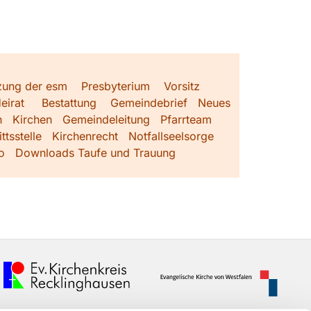
zung der esm
Presbyterium
Vorsitz
eirat
Bestattung
Gemeindebrief
Neues
h
Kirchen
Gemeindeleitung
Pfarrteam
ttsstelle
Kirchenrecht
Notfallseelsorge
o
Downloads Taufe und Trauung