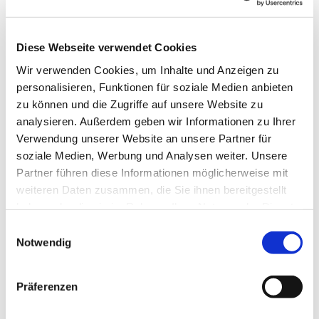
kirchengemeinde@ekvw.de
Öffnungzeiten:
Diese Webseite verwendet Cookies
Mo., Di., Do. u. Fr.:
Wir verwenden Cookies, um Inhalte und Anzeigen zu
09.00 Uhr bis 12.00 Uhr
personalisieren, Funktionen für soziale Medien anbieten
Mi.:
zu können und die Zugriffe auf unsere Website zu
15.30 Uhr bis 17.30 Uhr
analysieren. Außerdem geben wir Informationen zu Ihrer
Verwendung unserer Website an unsere Partner für
soziale Medien, Werbung und Analysen weiter. Unsere
Melden Sie sich zum Newsletter an
Partner führen diese Informationen möglicherweise mit
weiteren Daten zusammen, die Sie ihnen bereitgestellt
haben oder die sie im Rahmen Ihrer Nutzung der Dienste
gesammelt haben.
Einwilligungsauswahl
Notwendig
Präferenzen