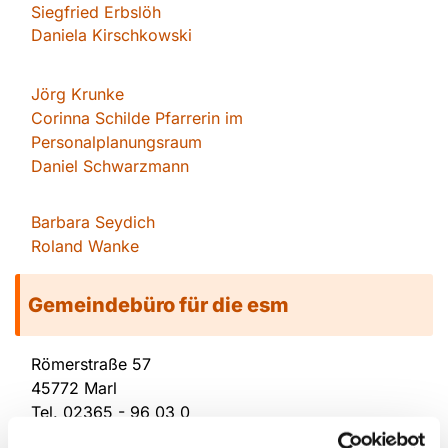
Siegfried Erbslöh
Daniela Kirschkowsk
i
Jörg Krunke
Corinna Schilde Pfarrerin im
Personalplanungsraum
Daniel Schwarzmann
Barbara Seydich
Roland Wanke
Gemeindebüro für die esm
Römerstraße 57
45772 Marl
Tel.
02365 - 96 03 0
E-mail:
re-kg-marl-stadt-