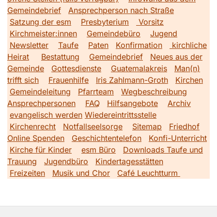
Gemeindebrief
Ansprechperson nach Straße
Satzung der esm
Presbyterium
Vorsitz
Kirchmeister:innen
Gemeindebüro
Jugend
Newsletter
Taufe
Paten
Konfirmation
kirchliche
Heirat
Bestattung
Gemeindebrief
Neues aus der
Gemeinde
Gottesdienste
Guatemalakreis
Man(n)
trifft sich
Frauenhilfe
Iris Zahlmann-Groth
Kirchen
Gemeindeleitung
Pfarrteam
Wegbeschreibung
Ansprechpersonen
FAQ
Hilfsangebote
Archiv
evangelisch werden
Wiedereintrittsstelle
Kirchenrecht
Notfallseelsorge
Sitemap
Friedhof
Online Spenden
Geschichtentelefon
Konfi-Unterricht
Kirche für Kinder
esm Büro
Downloads Taufe und
Trauung
Jugendbüro
Kindertagesstätten
Freizeiten
Musik und Chor
Café Leuchtturm