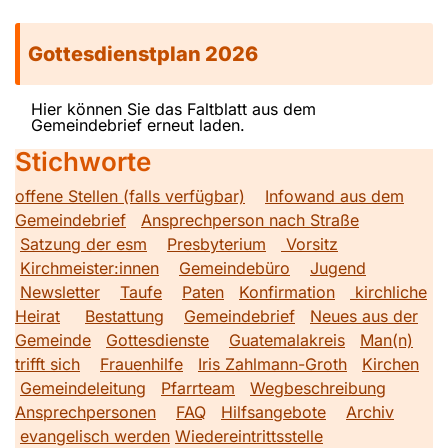
Gottesdienstplan 2026
Hier können Sie das Faltblatt aus dem
Gemeindebrief erneut laden.
Stichworte
offene Stellen (falls verfügbar)
Infowand aus dem
Gemeindebrief
Ansprechperson nach Straße
Satzung der esm
Presbyterium
Vorsitz
Kirchmeister:innen
Gemeindebüro
Jugend
Newsletter
Taufe
Paten
Konfirmation
kirchliche
Heirat
Bestattung
Gemeindebrief
Neues aus der
Gemeinde
Gottesdienste
Guatemalakreis
Man(n)
trifft sich
Frauenhilfe
Iris Zahlmann-Groth
Kirchen
Gemeindeleitung
Pfarrteam
Wegbeschreibung
Ansprechpersonen
FAQ
Hilfsangebote
Archiv
evangelisch werden
Wiedereintrittsstelle