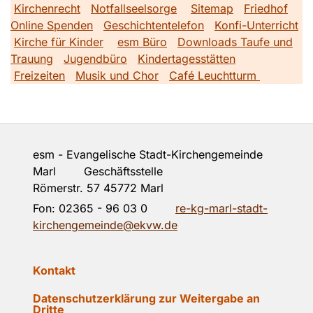
Kirchenrecht
Notfallseelsorge
Sitemap
Friedhof
Online Spenden
Geschichtentelefon
Konfi-Unterricht
Kirche für Kinder
esm Büro
Downloads Taufe und
Trauung
Jugendbüro
Kindertagesstätten
Freizeiten
Musik und Chor
Café Leuchtturm
esm - Evangelische Stadt-Kirchengemeinde
Marl Geschäftsstelle
Römerstr. 57 45772 Marl
Fon:
02365 - 96 03 0
re-kg-marl-stadt-
kirchengemeinde@ekvw.de
Kontakt
Datenschutzerklärung zur Weitergabe an
Dritte