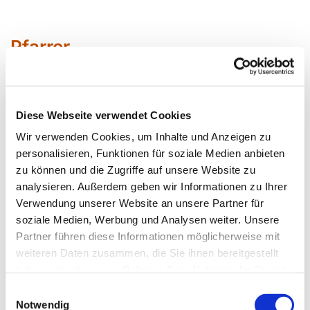
Pfarrer
Diese Webseite verwendet Cookies
Sabin
e Bärenfänger
Wir verwenden Cookies, um Inhalte und Anzeigen zu
Siegfried Erbslöh
personalisieren, Funktionen für soziale Medien anbieten
Daniela Kirschkowsk
i
zu können und die Zugriffe auf unsere Website zu
analysieren. Außerdem geben wir Informationen zu Ihrer
Jörg Krunke
Verwendung unserer Website an unsere Partner für
Corinna Schilde Pfarrerin im
soziale Medien, Werbung und Analysen weiter. Unsere
Personalplanungsraum
Partner führen diese Informationen möglicherweise mit
Daniel Schwarzmann
weiteren Daten zusammen, die Sie ihnen bereitgestellt
haben oder die sie im Rahmen Ihrer Nutzung der Dienste
gesammelt haben.
Barbara Seydich
Einwilligungsauswahl
Notwendig
Roland Wanke