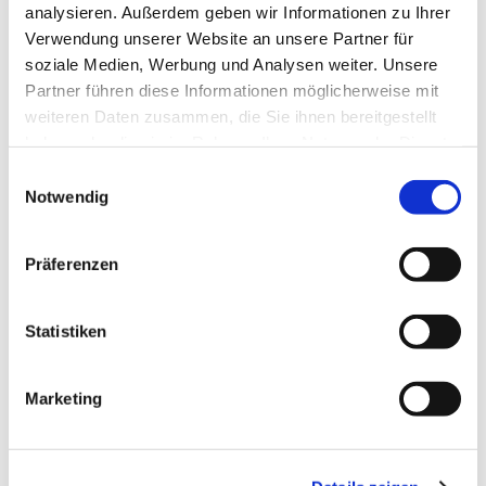
analysieren. Außerdem geben wir Informationen zu Ihrer
Verwendung unserer Website an unsere Partner für
Römerstraße 57
soziale Medien, Werbung und Analysen weiter. Unsere
45772 Marl
Partner führen diese Informationen möglicherweise mit
Tel.
02365 - 96 03 0
weiteren Daten zusammen, die Sie ihnen bereitgestellt
E-mail:
re-kg-marl-stadt-
haben oder die sie im Rahmen Ihrer Nutzung der Dienste
kirchengemeinde@ekvw.de
gesammelt haben.
Einwilligungsauswahl
Öffnungzeiten:
Notwendig
Mo., Di., Do. u. Fr.:
09.00 Uhr bis 12.00 Uhr
Präferenzen
Mi.:
15.30 Uhr bis 17.30 Uhr
Statistiken
Melden Sie sich zum Newsletter an
Marketing