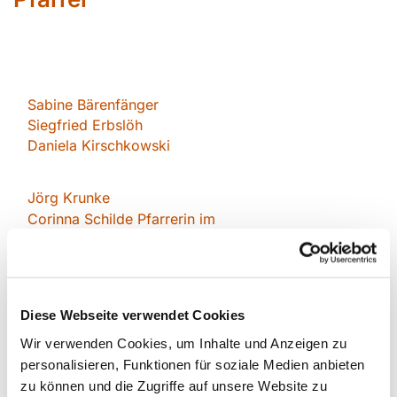
Sabin
e Bärenfänger
Siegfried Erbslöh
Daniela Kirschkowsk
i
Jörg Krunke
Corinna Schilde Pfarrerin im
Personalplanungsraum
Daniel Schwarzmann
Barbara Seydich
Diese Webseite verwendet Cookies
Roland Wanke
Wir verwenden Cookies, um Inhalte und Anzeigen zu
personalisieren, Funktionen für soziale Medien anbieten
Gemeindebüro für die esm
zu können und die Zugriffe auf unsere Website zu