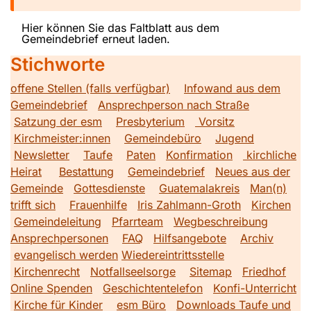
Hier können Sie das Faltblatt aus dem
Gemeindebrief erneut laden.
Stichworte
offene Stellen (falls verfügbar)
Infowand aus dem
Gemeindebrief
Ansprechperson nach Straße
Satzung der esm
Presbyterium
Vorsitz
Kirchmeister:innen
Gemeindebüro
Jugend
Newsletter
Taufe
Paten
Konfirmation
kirchliche
Heirat
Bestattung
Gemeindebrief
Neues aus der
Gemeinde
Gottesdienste
Guatemalakreis
Man(n)
trifft sich
Frauenhilfe
Iris Zahlmann-Groth
Kirchen
Gemeindeleitung
Pfarrteam
Wegbeschreibung
Ansprechpersonen
FAQ
Hilfsangebote
Archiv
evangelisch werden
Wiedereintrittsstelle
Kirchenrecht
Notfallseelsorge
Sitemap
Friedhof
Online Spenden
Geschichtentelefon
Konfi-Unterricht
Kirche für Kinder
esm Büro
Downloads Taufe und