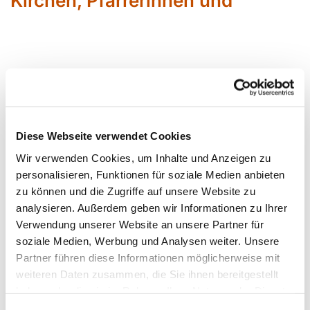
Kirchen, Pfarrerinnen und
Pfarrer
Diese Webseite verwendet Cookies
Wir verwenden Cookies, um Inhalte und Anzeigen zu
Sabin
e Bärenfänger
personalisieren, Funktionen für soziale Medien anbieten
Siegfried Erbslöh
zu können und die Zugriffe auf unsere Website zu
Daniela Kirschkowsk
i
analysieren. Außerdem geben wir Informationen zu Ihrer
Verwendung unserer Website an unsere Partner für
soziale Medien, Werbung und Analysen weiter. Unsere
Jörg Krunke
Partner führen diese Informationen möglicherweise mit
Corinna Schilde Pfarrerin im
weiteren Daten zusammen, die Sie ihnen bereitgestellt
Personalplanungsraum
haben oder die sie im Rahmen Ihrer Nutzung der Dienste
Daniel Schwarzmann
gesammelt haben.