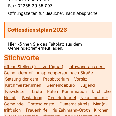
Fax: 02365 29 55 007
Öffnungszeiten für Besucher: nach Absprache
Gottesdienstplan 2026
Hier können Sie das Faltblatt aus dem
Gemeindebrief erneut laden.
Stichworte
offene Stellen (falls verfügbar)
Infowand aus dem
Gemeindebrief
Ansprechperson nach Straße
Satzung der esm
Presbyterium
Vorsitz
Kirchmeister:innen
Gemeindebüro
Jugend
Newsletter
Taufe
Paten
Konfirmation
kirchliche
Heirat
Bestattung
Gemeindebrief
Neues aus der
Gemeinde
Gottesdienste
Guatemalakreis
Man(n)
trifft sich
Frauenhilfe
Iris Zahlmann-Groth
Kirchen