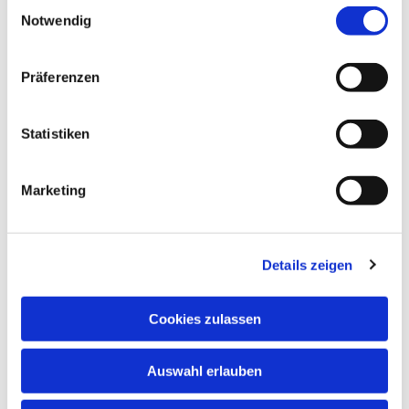
Einwilligungsauswahl
Notwendig
Barbara Seydich
Roland Wanke
Präferenzen
Gemeindebüro für die esm
Statistiken
Römerstraße 57
45772 Marl
Marketing
Tel.
02365 - 96 03 0
E-mail:
re-kg-marl-stadt-
kirchengemeinde@ekvw.de
Details zeigen
Öffnungzeiten:
Mo., Di., Do. u. Fr.:
Cookies zulassen
09.00 Uhr bis 12.00 Uhr
Mi.:
Auswahl erlauben
15.30 Uhr bis 17.30 Uhr