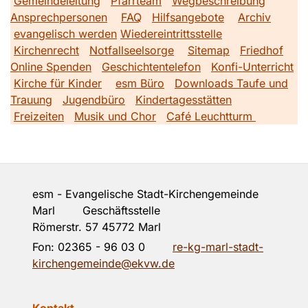
Gemeindeleitung
Pfarrteam
Wegbeschreibung
Ansprechpersonen
FAQ
Hilfsangebote
Archiv
evangelisch werden
Wiedereintrittsstelle
Kirchenrecht
Notfallseelsorge
Sitemap
Friedhof
Online Spenden
Geschichtentelefon
Konfi-Unterricht
Kirche für Kinder
esm Büro
Downloads Taufe und
Trauung
Jugendbüro
Kindertagesstätten
Freizeiten
Musik und Chor
Café Leuchtturm
esm - Evangelische Stadt-Kirchengemeinde
Marl Geschäftsstelle
Römerstr. 57 45772 Marl
Fon:
02365 - 96 03 0
re-kg-marl-stadt-
kirchengemeinde@ekvw.de
Kontakt