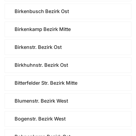
Birkenbusch Bezirk Ost
Birkenkamp Bezirk Mitte
Birkenstr. Bezirk Ost
Birkhuhnstr. Bezirk Ost
Bitterfelder Str. Bezirk Mitte
Blumenstr. Bezirk West
Bogenstr. Bezirk West