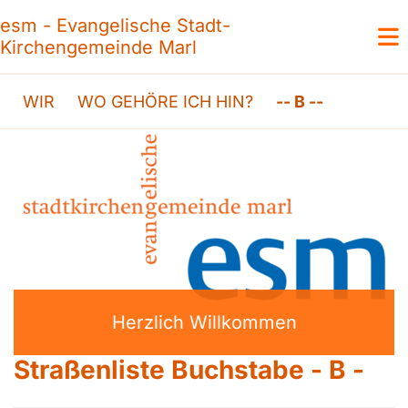
esm - Evangelische Stadt-
Kirchengemeinde Marl
WIR
WO GEHÖRE ICH HIN?
-- B --
Herzlich Willkommen
Straßenliste Buchstabe - B -