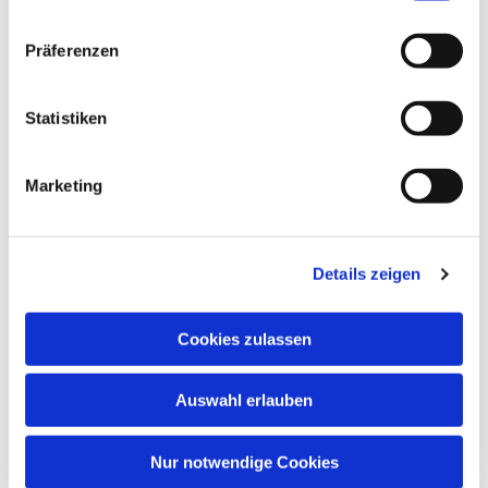
Bunzlauer Str. Bezirk West
Präferenzen
Burgstr. Bezirk Ost
Statistiken
Burgweg Bezirk Ost
Marketing
Buschstr. Bezirk West
Bussardstr. Bezirk Ost
Details zeigen
Cookies zulassen
Kirchen, Pfarrerinnen und
Auswahl erlauben
Nur notwendige Cookies