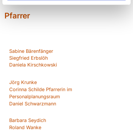
Pfarrer
Sabin
e Bärenfänger
Siegfried Erbslöh
Daniela Kirschkowsk
i
Jörg Krunke
Corinna Schilde Pfarrerin im
Personalplanungsraum
Daniel Schwarzmann
Barbara Seydich
Roland Wanke