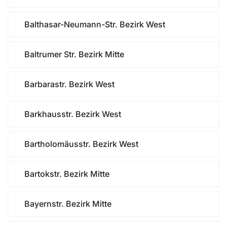
Balthasar-Neumann-Str. Bezirk West
Baltrumer Str. Bezirk Mitte
Barbarastr. Bezirk West
Barkhausstr. Bezirk West
Bartholomäusstr. Bezirk West
Bartokstr. Bezirk Mitte
Bayernstr. Bezirk Mitte