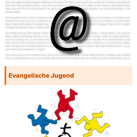
Evangelische Jugend