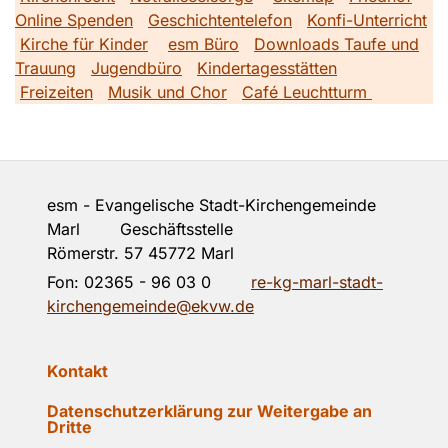
Online Spenden
Geschichtentelefon
Konfi-Unterricht
Kirche für Kinder
esm Büro
Downloads Taufe und
Trauung
Jugendbüro
Kindertagesstätten
Freizeiten
Musik und Chor
Café Leuchtturm
esm - Evangelische Stadt-Kirchengemeinde
Marl Geschäftsstelle
Römerstr. 57 45772 Marl
Fon:
02365 - 96 03 0
re-kg-marl-stadt-
kirchengemeinde@ekvw.de
Kontakt
Datenschutzerklärung zur Weitergabe an
Dritte