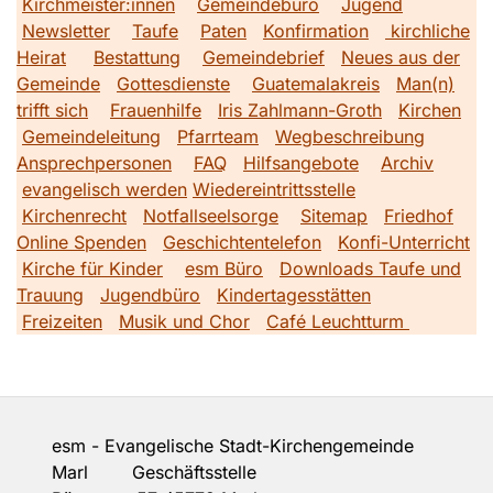
Kirchmeister:innen
Gemeindebüro
Jugend
Newsletter
Taufe
Paten
Konfirmation
kirchliche
Heirat
Bestattung
Gemeindebrief
Neues aus der
Gemeinde
Gottesdienste
Guatemalakreis
Man(n)
trifft sich
Frauenhilfe
Iris Zahlmann-Groth
Kirchen
Gemeindeleitung
Pfarrteam
Wegbeschreibung
Ansprechpersonen
FAQ
Hilfsangebote
Archiv
evangelisch werden
Wiedereintrittsstelle
Kirchenrecht
Notfallseelsorge
Sitemap
Friedhof
Online Spenden
Geschichtentelefon
Konfi-Unterricht
Kirche für Kinder
esm Büro
Downloads Taufe und
Trauung
Jugendbüro
Kindertagesstätten
Freizeiten
Musik und Chor
Café Leuchtturm
esm - Evangelische Stadt-Kirchengemeinde
Marl Geschäftsstelle