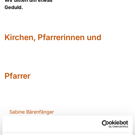
Wir bitten um etwas
Geduld.
Kirchen, Pfarrerinnen und
Pfarrer
Sabin
e Bärenfänger
Siegfried Erbslöh
Daniela Kirschkowsk
i