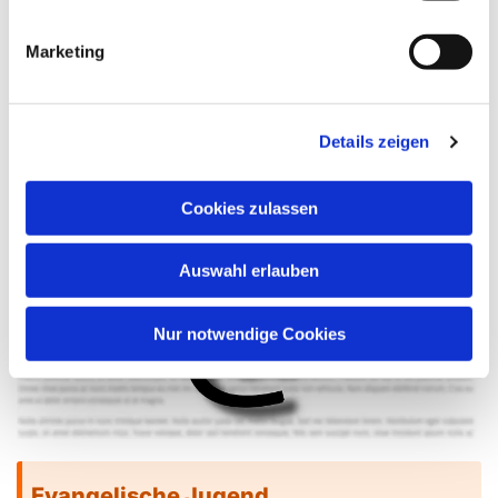
Mo., Di., Do. u. Fr.:
09.00 Uhr bis 12.00 Uhr
Marketing
Mi.:
15.30 Uhr bis 17.30 Uhr
Details zeigen
Melden Sie sich zum Newsletter an
Cookies zulassen
Auswahl erlauben
Nur notwendige Cookies
Evangelische Jugend