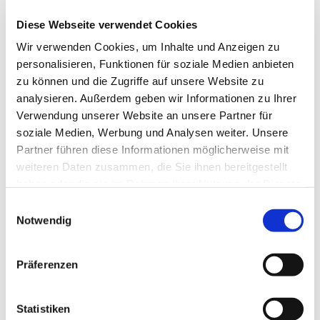
Jörg Krunke
Diese Webseite verwendet Cookies
Corinna Schilde Pfarrerin im
Wir verwenden Cookies, um Inhalte und Anzeigen zu
Personalplanungsraum
personalisieren, Funktionen für soziale Medien anbieten
Daniel Schwarzmann
zu können und die Zugriffe auf unsere Website zu
analysieren. Außerdem geben wir Informationen zu Ihrer
Barbara Seydich
Verwendung unserer Website an unsere Partner für
Roland Wanke
soziale Medien, Werbung und Analysen weiter. Unsere
Partner führen diese Informationen möglicherweise mit
weiteren Daten zusammen, die Sie ihnen bereitgestellt
Gemeindebüro für die esm
haben oder die sie im Rahmen Ihrer Nutzung der Dienste
gesammelt haben.
Einwilligungsauswahl
Römerstraße 57
Notwendig
45772 Marl
Tel.
02365 - 96 03 0
E-mail:
re-kg-marl-stadt-
Präferenzen
kirchengemeinde@ekvw.de
Öffnungzeiten:
Statistiken