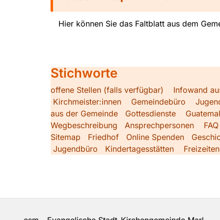
Hier können Sie das Faltblatt aus dem Geme
Stichworte
offene Stellen (falls verfügbar)
Infowand au
Kirchmeister:innen
Gemeindebüro
Jugen
aus der Gemeinde
Gottesdienste
Guatemal
Wegbeschreibung
Ansprechpersonen
FAQ
Sitemap
Friedhof
Online Spenden
Geschic
Jugendbüro
Kindertagesstätten
Freizeiten
esm - Evangelische Stadt-Kirchengemeinde Marl 