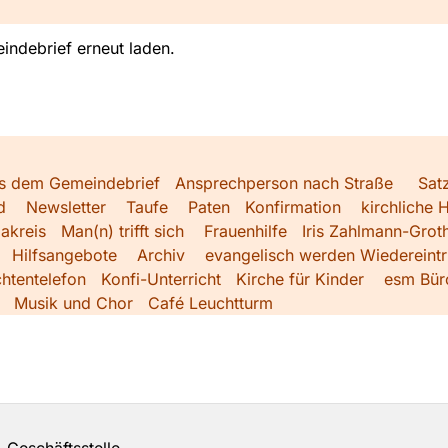
indebrief erneut laden.
s dem Gemeindebrief
Ansprechperson nach Straße
Sat
d
Newsletter
Taufe
Paten
Konfirmation
kirchliche H
akreis
Man(n) trifft sich
Frauenhilfe
Iris Zahlmann-Grot
Hilfsangebote
Archiv
evangelisch werden
Wiedereintri
htentelefon
Konfi-Unterricht
Kirche für Kinder
esm Bür
Musik und Chor
Café Leuchtturm
Geschäftsstelle