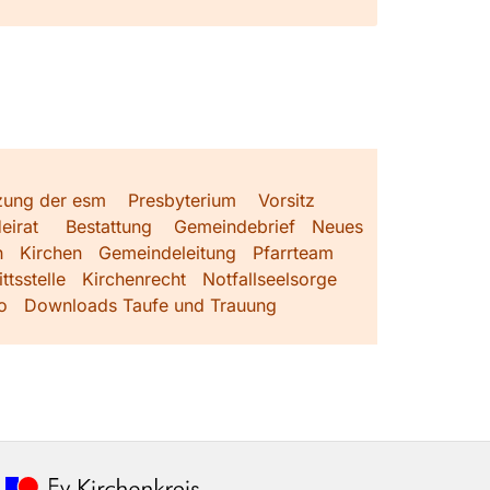
zung der esm
Presbyterium
Vorsitz
eirat
Bestattung
Gemeindebrief
Neues
h
Kirchen
Gemeindeleitung
Pfarrteam
ttsstelle
Kirchenrecht
Notfallseelsorge
o
Downloads Taufe und Trauung