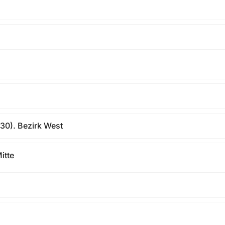
 130). Bezirk West
itte