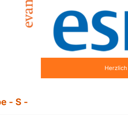
Herzlic
e - S -