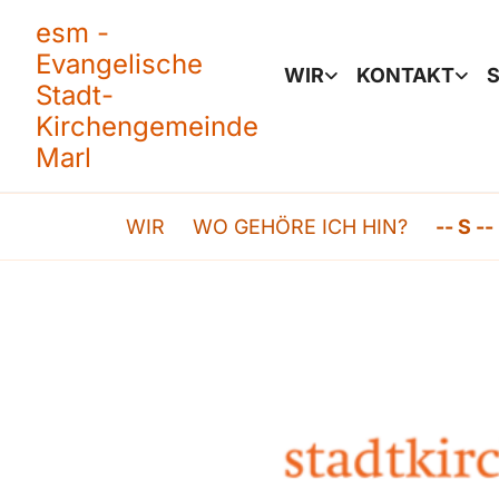
esm -
Evangelische
WIR
KONTAKT
S
Stadt-
Kirchengemeinde
Marl
WIR
WO GEHÖRE ICH HIN?
-- S --