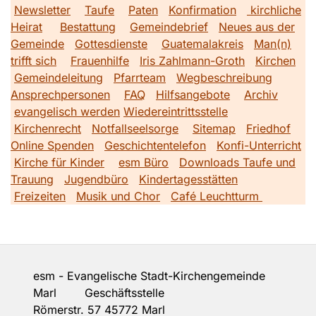
Newsletter
Taufe
Paten
Konfirmation
kirchliche
Heirat
Bestattung
Gemeindebrief
Neues aus der
Gemeinde
Gottesdienste
Guatemalakreis
Man(n)
trifft sich
Frauenhilfe
Iris Zahlmann-Groth
Kirchen
Gemeindeleitung
Pfarrteam
Wegbeschreibung
Ansprechpersonen
FAQ
Hilfsangebote
Archiv
evangelisch werden
Wiedereintrittsstelle
Kirchenrecht
Notfallseelsorge
Sitemap
Friedhof
Online Spenden
Geschichtentelefon
Konfi-Unterricht
Kirche für Kinder
esm Büro
Downloads Taufe und
Trauung
Jugendbüro
Kindertagesstätten
Freizeiten
Musik und Chor
Café Leuchtturm
esm - Evangelische Stadt-Kirchengemeinde
Marl Geschäftsstelle
Römerstr. 57 45772 Marl