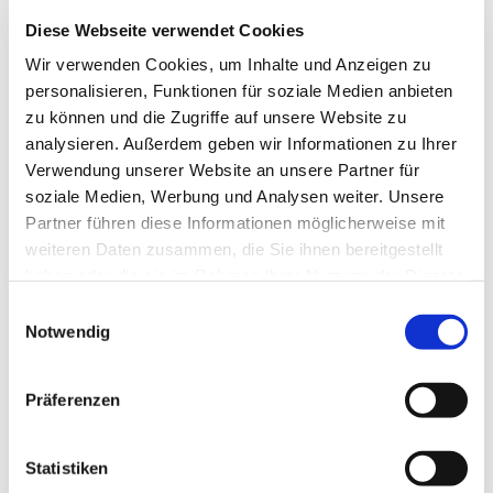
Mo., Di., Do. u. Fr.:
09.00 Uhr bis 12.00 Uhr
Diese Webseite verwendet Cookies
Mi.:
Wir verwenden Cookies, um Inhalte und Anzeigen zu
15.30 Uhr bis 17.30 Uhr
personalisieren, Funktionen für soziale Medien anbieten
zu können und die Zugriffe auf unsere Website zu
analysieren. Außerdem geben wir Informationen zu Ihrer
Melden Sie sich zum Newsletter an
Verwendung unserer Website an unsere Partner für
soziale Medien, Werbung und Analysen weiter. Unsere
Partner führen diese Informationen möglicherweise mit
weiteren Daten zusammen, die Sie ihnen bereitgestellt
haben oder die sie im Rahmen Ihrer Nutzung der Dienste
gesammelt haben.
Einwilligungsauswahl
Notwendig
Präferenzen
Statistiken
Evangelische Jugend