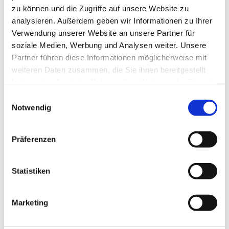
zu können und die Zugriffe auf unsere Website zu
analysieren. Außerdem geben wir Informationen zu Ihrer
Pfarrer
Verwendung unserer Website an unsere Partner für
soziale Medien, Werbung und Analysen weiter. Unsere
Partner führen diese Informationen möglicherweise mit
weiteren Daten zusammen, die Sie ihnen bereitgestellt
haben oder die sie im Rahmen Ihrer Nutzung der Dienste
Sabin
e Bärenfänger
gesammelt haben.
Einwilligungsauswahl
Siegfried Erbslöh
Notwendig
Daniela Kirschkowsk
i
Präferenzen
Jörg Krunke
Corinna Schilde Pfarrerin im
Personalplanungsraum
Statistiken
Daniel Schwarzmann
Marketing
Barbara Seydich
Roland Wanke