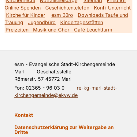
Kirchenrecht
Notfallseelsorge
Sitemap
Friedhof
Online Spenden
Geschichtentelefon
Konfi-Unterricht
Kirche für Kinder
esm Büro
Downloads Taufe und
Trauung
Jugendbüro
Kindertagesstätten
Freizeiten
Musik und Chor
Café Leuchtturm
esm - Evangelische Stadt-Kirchengemeinde
Marl Geschäftsstelle
Römerstr. 57 45772 Marl
Fon:
02365 - 96 03 0
re-kg-marl-stadt-
kirchengemeinde@ekvw.de
Kontakt
Datenschutzerklärung zur Weitergabe an
Dritte