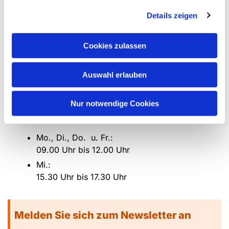
Details zeigen
Gemeindebüro für die esm
Cookies zulassen
Römerstraße 57
45772 Marl
Auswahl erlauben
Tel.
02365 - 96 03 0
E-mail:
re-kg-marl-stadt-
kirchengemeinde@ekvw.de
Nur notwendige Cookies
Öffnungzeiten:
Mo., Di., Do. u. Fr.:
09.00 Uhr bis 12.00 Uhr
Mi.:
15.30 Uhr bis 17.30 Uhr
Melden Sie sich zum Newsletter an