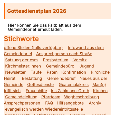
Gottesdienstplan 2026
Hier können Sie das Faltblatt aus dem
Gemeindebrief erneut laden.
Stichworte
offene Stellen (falls verfügbar)
Infowand aus dem
Gemeindebrief
Ansprechperson nach Straße
Satzung der esm
Presbyterium
Vorsitz
Kirchmeister:innen
Gemeindebüro
Jugend
Newsletter
Taufe
Paten
Konfirmation
kirchliche
Heirat
Bestattung
Gemeindebrief
Neues aus der
Gemeinde
Gottesdienste
Guatemalakreis
Man(n)
trifft sich
Frauenhilfe
Iris Zahlmann-Groth
Kirchen
Gemeindeleitung
Pfarrteam
Wegbeschreibung
Ansprechpersonen
FAQ
Hilfsangebote
Archiv
evangelisch werden
Wiedereintrittsstelle