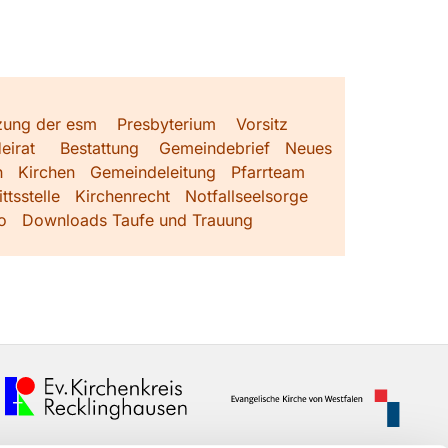
zung der esm
Presbyterium
Vorsitz
eirat
Bestattung
Gemeindebrief
Neues
h
Kirchen
Gemeindeleitung
Pfarrteam
ttsstelle
Kirchenrecht
Notfallseelsorge
o
Downloads Taufe und Trauung