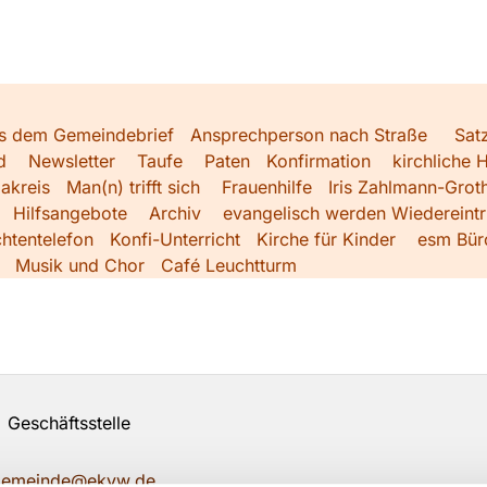
s dem Gemeindebrief
Ansprechperson nach Straße
Sat
d
Newsletter
Taufe
Paten
Konfirmation
kirchliche H
akreis
Man(n) trifft sich
Frauenhilfe
Iris Zahlmann-Grot
Hilfsangebote
Archiv
evangelisch werden
Wiedereintri
htentelefon
Konfi-Unterricht
Kirche für Kinder
esm Bür
Musik und Chor
Café Leuchtturm
Geschäftsstelle
ngemeinde@ekvw.de