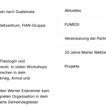
Aktuelles
sen nach Guatemala
FUMEDI
Weltzentrum, FIAN-Gruppe
Vereinbarung der Partn
20 Jahre Marler Weltz
 Theologin und
Projekte
eweckt. In vielen Workshops
enschen in dem
rkrieg, Armut und
ten Werner Eisbrenner kam
igneten Organisation in dem
ierte Gemeindeglieder