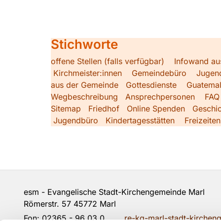
Stichworte
offene Stellen (falls verfügbar)
Infowand au
Kirchmeister:innen
Gemeindebüro
Jugen
aus der Gemeinde
Gottesdienste
Guatemal
Wegbeschreibung
Ansprechpersonen
FAQ
Sitemap
Friedhof
Online Spenden
Geschic
Jugendbüro
Kindertagesstätten
Freizeiten
esm - Evangelische Stadt-Kirchengemeinde Marl 
Römerstr. 57 45772 Marl
Fon:
02365 - 96 03 0
re-kg-marl-stadt-kirche