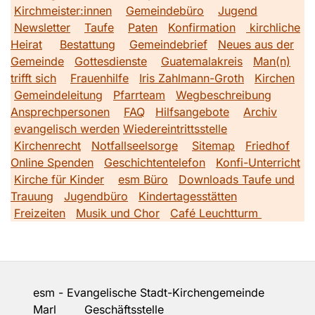
Kirchmeister:innen
Gemeindebüro
Jugend
Newsletter
Taufe
Paten
Konfirmation
kirchliche
Heirat
Bestattung
Gemeindebrief
Neues aus der
Gemeinde
Gottesdienste
Guatemalakreis
Man(n)
trifft sich
Frauenhilfe
Iris Zahlmann-Groth
Kirchen
Gemeindeleitung
Pfarrteam
Wegbeschreibung
Ansprechpersonen
FAQ
Hilfsangebote
Archiv
evangelisch werden
Wiedereintrittsstelle
Kirchenrecht
Notfallseelsorge
Sitemap
Friedhof
Online Spenden
Geschichtentelefon
Konfi-Unterricht
Kirche für Kinder
esm Büro
Downloads Taufe und
Trauung
Jugendbüro
Kindertagesstätten
Freizeiten
Musik und Chor
Café Leuchtturm
esm - Evangelische Stadt-Kirchengemeinde
Marl Geschäftsstelle