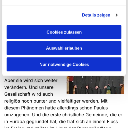
Vorher hat sich die Kirche um Gotteshäuser, in denen
eben gepredigt und das Abendmahl ausgeteilt wurde,
Details zeigen
herum entwickelt. Und nie sind alle in einer Gemeinde
regelmäßige Teilnehmende gewesen. Das heißt noch
lange nicht, dass es ihnen nicht dennoch wichtig ist,
Cookies zulassen
Christin oder Christ zu sein und zur Kirche zu gehören.
Auswahl erlauben
Wir wissen nicht genau, wie
Nur notwendige Cookies
die Gestalt unserer Kirche in
der Zukunft aussehen wird.
Aber sie wird sich weiter
verändern. Und unsere
Gesellschaft wird auch
religiös noch bunter und vielfältiger werden. Mit
diesem Phänomen hatte allerdings schon Paulus
umzugehen. Und die erste christliche Gemeinde, die er
in Europa gegründet hat, die traf sich an einem Fluss