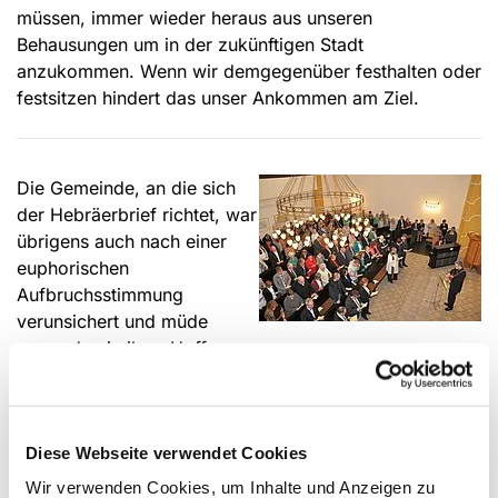
müssen, immer wieder heraus aus unseren
Behausungen um in der zukünftigen Stadt
anzukommen. Wenn wir demgegenüber festhalten oder
festsitzen hindert das unser Ankommen am Ziel.
Die Gemeinde, an die sich
der Hebräerbrief richtet, war
übrigens auch nach einer
euphorischen
Aufbruchsstimmung
verunsichert und müde
geworden in ihrer Hoffnung.
Mit der Erinnerung an Wanderschaft und Ziel sollte sie
neu ermutigt und ermuntert werden.
Ja, wir haben es nicht immer leicht auf unserem
Diese Webseite verwendet Cookies
christlichen Weg. Aber um Jesu willen sind das
Durchgangsstationen auf dem Weg zum Ziel. Mir
Wir verwenden Cookies, um Inhalte und Anzeigen zu