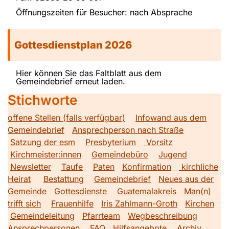
Öffnungszeiten für Besucher: nach Absprache
Gottesdienstplan 2026
Hier können Sie das Faltblatt aus dem
Gemeindebrief erneut laden.
Stichworte
offene Stellen (falls verfügbar)
Infowand aus dem
Gemeindebrief
Ansprechperson nach Straße
Satzung der esm
Presbyterium
Vorsitz
Kirchmeister:innen
Gemeindebüro
Jugend
Newsletter
Taufe
Paten
Konfirmation
kirchliche
Heirat
Bestattung
Gemeindebrief
Neues aus der
Gemeinde
Gottesdienste
Guatemalakreis
Man(n)
trifft sich
Frauenhilfe
Iris Zahlmann-Groth
Kirchen
Gemeindeleitung
Pfarrteam
Wegbeschreibung
Ansprechpersonen
FAQ
Hilfsangebote
Archiv