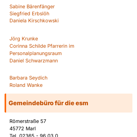
Sabin
e Bärenfänger
Siegfried Erbslöh
Daniela Kirschkowsk
i
Jörg Krunke
Corinna Schilde Pfarrerin im
Personalplanungsraum
Daniel Schwarzmann
Barbara Seydich
Roland Wanke
Gemeindebüro für die esm
Römerstraße 57
45772 Marl
Tel.
02365 - 96 03 0