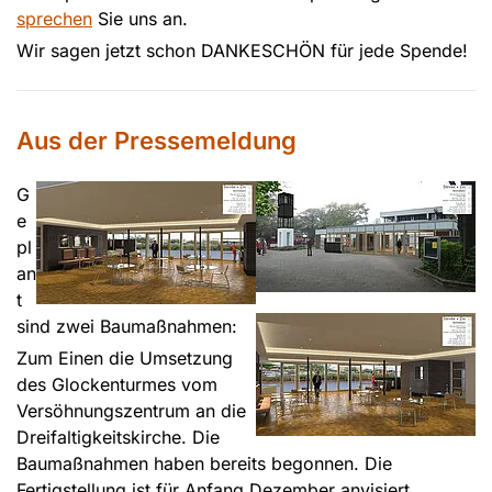
sprechen
Sie uns an.
Wir sagen jetzt schon DANKESCHÖN für jede Spende!
Aus der Pressemeldung
G
e
pl
an
t
sind zwei Baumaßnahmen:
Zum Einen die Umsetzung
des Glockenturmes vom
Versöhnungszentrum an die
Dreifaltigkeitskirche. Die
Baumaßnahmen haben bereits begonnen. Die
Fertigstellung ist für Anfang Dezember anvisiert.