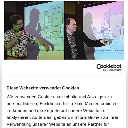
Martin Giesler
Christian Zimmer
Auf der Gemeindeversammlung am 30.08.2015 stellten
Diese Webseite verwendet Cookies
Martin Giesler und Christian Zimmer (beide Pfarrer) die
geplanten Umbauten auf dem Gelände der
Wir verwenden Cookies, um Inhalte und Anzeigen zu
Dreifaltigkeitskirche vor.
personalisieren, Funktionen für soziale Medien anbieten
Ab dem 15.02.2016 ist das Gemeindezentrum
zu können und die Zugriffe auf unsere Website zu
geschlossen. Lediglich das Café TriAngel bleibt
analysieren. Außerdem geben wir Informationen zu Ihrer
geöffnet.
Verwendung unserer Website an unsere Partner für