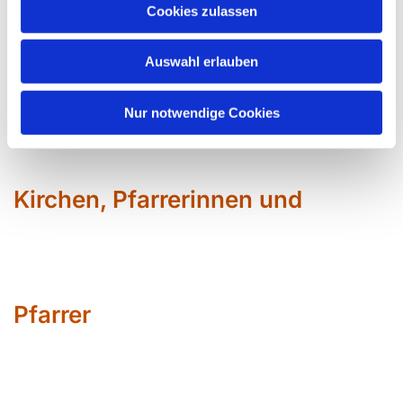
Cookies zulassen
Pläne erfolgt durch:
Steinke +Zils Architekten
www.steinke-zils.de
Auswahl erlauben
Eine gekürzte Fassung der Pläne steht Ihnen als
PDF
zur Ansicht
zur Verfügung.
Nur notwendige Cookies
Kirchen, Pfarrerinnen und
Pfarrer