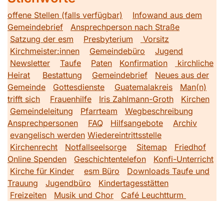
offene Stellen (falls verfügbar)
Infowand aus dem
Gemeindebrief
Ansprechperson nach Straße
Satzung der esm
Presbyterium
Vorsitz
Kirchmeister:innen
Gemeindebüro
Jugend
Newsletter
Taufe
Paten
Konfirmation
kirchliche
Heirat
Bestattung
Gemeindebrief
Neues aus der
Gemeinde
Gottesdienste
Guatemalakreis
Man(n)
trifft sich
Frauenhilfe
Iris Zahlmann-Groth
Kirchen
Gemeindeleitung
Pfarrteam
Wegbeschreibung
Ansprechpersonen
FAQ
Hilfsangebote
Archiv
evangelisch werden
Wiedereintrittsstelle
Kirchenrecht
Notfallseelsorge
Sitemap
Friedhof
Online Spenden
Geschichtentelefon
Konfi-Unterricht
Kirche für Kinder
esm Büro
Downloads Taufe und
Trauung
Jugendbüro
Kindertagesstätten
Freizeiten
Musik und Chor
Café Leuchtturm