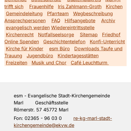
trifft sich
Frauenhilfe
Iris Zahlmann-Groth
Kirchen
Gemeindeleitung
Pfarrteam
Wegbeschreibung
Ansprechpersonen
FAQ
Hilfsangebote
Archiv
evangelisch werden
Wiedereintrittsstelle
Kirchenrecht
Notfallseelsorge
Sitemap
Friedhof
Online Spenden
Geschichtentelefon
Konfi-Unterricht
Kirche für Kinder
esm Büro
Downloads Taufe und
Trauung
Jugendbüro
Kindertagesstätten
Freizeiten
Musik und Chor
Café Leuchtturm
esm - Evangelische Stadt-Kirchengemeinde
Marl Geschäftsstelle
Römerstr. 57 45772 Marl
Fon:
02365 - 96 03 0
re-kg-marl-stadt-
kirchengemeinde@ekvw.de