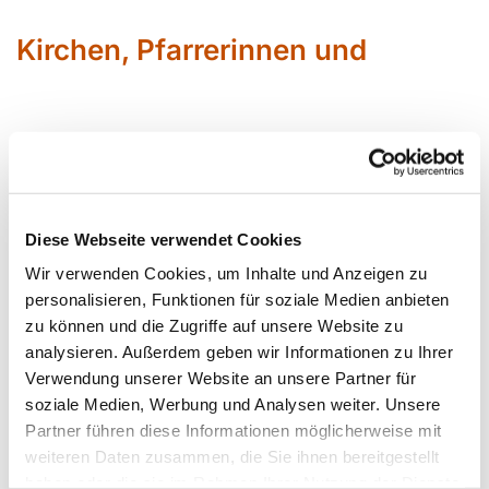
Kirchen, Pfarrerinnen und
Pfarrer
Diese Webseite verwendet Cookies
Wir verwenden Cookies, um Inhalte und Anzeigen zu
personalisieren, Funktionen für soziale Medien anbieten
Sabin
e Bärenfänger
zu können und die Zugriffe auf unsere Website zu
Siegfried Erbslöh
analysieren. Außerdem geben wir Informationen zu Ihrer
Daniela Kirschkowsk
i
Verwendung unserer Website an unsere Partner für
soziale Medien, Werbung und Analysen weiter. Unsere
Partner führen diese Informationen möglicherweise mit
Jörg Krunke
weiteren Daten zusammen, die Sie ihnen bereitgestellt
Corinna Schilde Pfarrerin im
haben oder die sie im Rahmen Ihrer Nutzung der Dienste
Personalplanungsraum