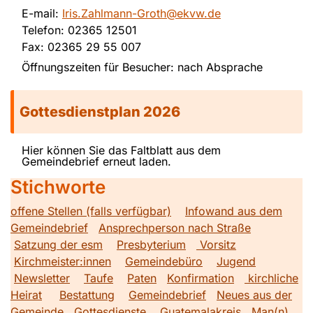
E-mail:
Iris.Zahlmann-Groth@ekvw.de
Telefon: 02365 12501
Fax: 02365 29 55 007
Öffnungszeiten für Besucher: nach Absprache
Gottesdienstplan 2026
Hier können Sie das Faltblatt aus dem
Gemeindebrief erneut laden.
Stichworte
offene Stellen (falls verfügbar)
Infowand aus dem
Gemeindebrief
Ansprechperson nach Straße
Satzung der esm
Presbyterium
Vorsitz
Kirchmeister:innen
Gemeindebüro
Jugend
Newsletter
Taufe
Paten
Konfirmation
kirchliche
Heirat
Bestattung
Gemeindebrief
Neues aus der
Gemeinde
Gottesdienste
Guatemalakreis
Man(n)