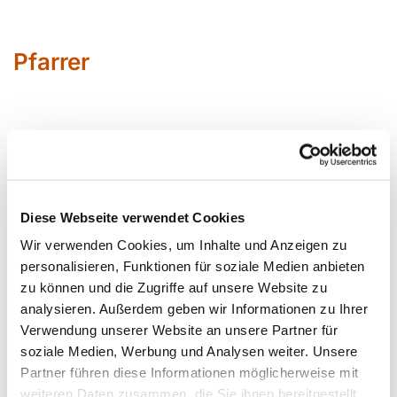
Pfarrer
Sabin
e Bärenfänger
Siegfried Erbslöh
Daniela Kirschkowsk
i
Diese Webseite verwendet Cookies
Wir verwenden Cookies, um Inhalte und Anzeigen zu
Jörg Krunke
personalisieren, Funktionen für soziale Medien anbieten
Corinna Schilde Pfarrerin im
zu können und die Zugriffe auf unsere Website zu
Personalplanungsraum
analysieren. Außerdem geben wir Informationen zu Ihrer
Daniel Schwarzmann
Verwendung unserer Website an unsere Partner für
soziale Medien, Werbung und Analysen weiter. Unsere
Barbara Seydich
Partner führen diese Informationen möglicherweise mit
Roland Wanke
weiteren Daten zusammen, die Sie ihnen bereitgestellt