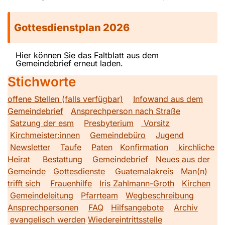
Gottesdienstplan 2026
Hier können Sie das Faltblatt aus dem
Gemeindebrief erneut laden.
Stichworte
offene Stellen (falls verfügbar)
Infowand aus dem
Gemeindebrief
Ansprechperson nach Straße
Satzung der esm
Presbyterium
Vorsitz
Kirchmeister:innen
Gemeindebüro
Jugend
Newsletter
Taufe
Paten
Konfirmation
kirchliche
Heirat
Bestattung
Gemeindebrief
Neues aus der
Gemeinde
Gottesdienste
Guatemalakreis
Man(n)
trifft sich
Frauenhilfe
Iris Zahlmann-Groth
Kirchen
Gemeindeleitung
Pfarrteam
Wegbeschreibung
Ansprechpersonen
FAQ
Hilfsangebote
Archiv
evangelisch werden
Wiedereintrittsstelle