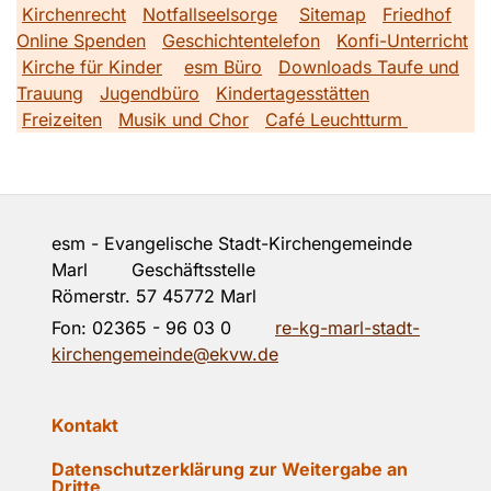
Kirchenrecht
Notfallseelsorge
Sitemap
Friedhof
Online Spenden
Geschichtentelefon
Konfi-Unterricht
Kirche für Kinder
esm Büro
Downloads Taufe und
Trauung
Jugendbüro
Kindertagesstätten
Freizeiten
Musik und Chor
Café Leuchtturm
esm - Evangelische Stadt-Kirchengemeinde
Marl Geschäftsstelle
Römerstr. 57 45772 Marl
Fon:
02365 - 96 03 0
re-kg-marl-stadt-
kirchengemeinde@ekvw.de
Kontakt
Datenschutzerklärung zur Weitergabe an
Dritte