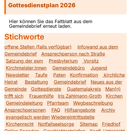
Gottesdienstplan 2026
Hier können Sie das Faltblatt aus dem
Gemeindebrief erneut laden.
Stichworte
offene Stellen (falls verfügbar)
Infowand aus dem
Gemeindebrief
Ansprechperson nach Straße
Satzung der esm
Presbyterium
Vorsitz
Kirchmeister:innen
Gemeindebüro
Jugend
Newsletter
Taufe
Paten
Konfirmation
kirchliche
Heirat
Bestattung
Gemeindebrief
Neues aus der
Gemeinde
Gottesdienste
Guatemalakreis
Man(n)
trifft sich
Frauenhilfe
Iris Zahlmann-Groth
Kirchen
Gemeindeleitung
Pfarrteam
Wegbeschreibung
Ansprechpersonen
FAQ
Hilfsangebote
Archiv
evangelisch werden
Wiedereintrittsstelle
Kirchenrecht
Notfallseelsorge
Sitemap
Friedhof
Online Spenden
Geschichtentelefon
Konfi-Unterricht