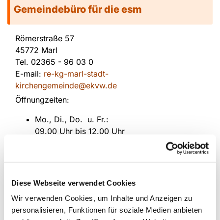
Gemeindebüro für die esm
Römerstraße 57
45772 Marl
Tel.
02365 - 96 03 0
E-mail:
re-kg-marl-stadt-
kirchengemeinde@ekvw.de
Öffnungzeiten:
Mo., Di., Do. u. Fr.:
09.00 Uhr bis 12.00 Uhr
Mi.:
15.30 Uhr bis 17.30 Uhr
Diese Webseite verwendet Cookies
Melden Sie sich zum Newsletter an
Wir verwenden Cookies, um Inhalte und Anzeigen zu
personalisieren, Funktionen für soziale Medien anbieten