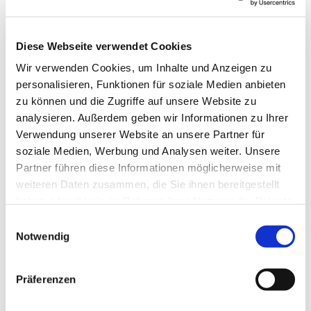
kirchengemeinde@ekvw.de
Öffnungzeiten:
Diese Webseite verwendet Cookies
Mo., Di., Do. u. Fr.:
Wir verwenden Cookies, um Inhalte und Anzeigen zu
09.00 Uhr bis 12.00 Uhr
personalisieren, Funktionen für soziale Medien anbieten
Mi.:
zu können und die Zugriffe auf unsere Website zu
15.30 Uhr bis 17.30 Uhr
analysieren. Außerdem geben wir Informationen zu Ihrer
Verwendung unserer Website an unsere Partner für
soziale Medien, Werbung und Analysen weiter. Unsere
Melden Sie sich zum Newsletter an
Partner führen diese Informationen möglicherweise mit
weiteren Daten zusammen, die Sie ihnen bereitgestellt
haben oder die sie im Rahmen Ihrer Nutzung der Dienste
gesammelt haben.
Einwilligungsauswahl
Notwendig
Präferenzen