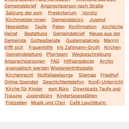
Gemeindebrief
Ansprechperson nach Straße
Satzung der esm
Presbyterium
Vorsitz
Kirchmeister:innen
Gemeindebüro
Jugend
Newsletter
Taufe
Paten
Konfirmation
kirchliche
Heirat
Bestattung
Gemeindebrief
Neues aus der
Gemeinde
Gottesdienste
Guatemalakreis
Man(n)
trifft sich
Frauenhilfe
Iris Zahlmann-Groth
Kirchen
Gemeindeleitung
Pfarrteam
Wegbeschreibung
Ansprechpersonen
FAQ
Hilfsangebote
Archiv
evangelisch werden
Wiedereintrittsstelle
Kirchenrecht
Notfallseelsorge
Sitemap
Friedhof
Online Spenden
Geschichtentelefon
Konfi-Unterricht
Kirche für Kinder
esm Büro
Downloads Taufe und
Trauung
Jugendbüro
Kindertagesstätten
Freizeiten
Musik und Chor
Café Leuchtturm