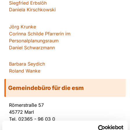
Siegfried Erbslöh
Daniela Kirschkowsk
i
Jörg Krunke
Corinna Schilde Pfarrerin im
Personalplanungsraum
Daniel Schwarzmann
Barbara Seydich
Roland Wanke
Gemeindebüro für die esm
Römerstraße 57
45772 Marl
Tel.
02365 - 96 03 0
E-mail:
re-kg-marl-stadt-