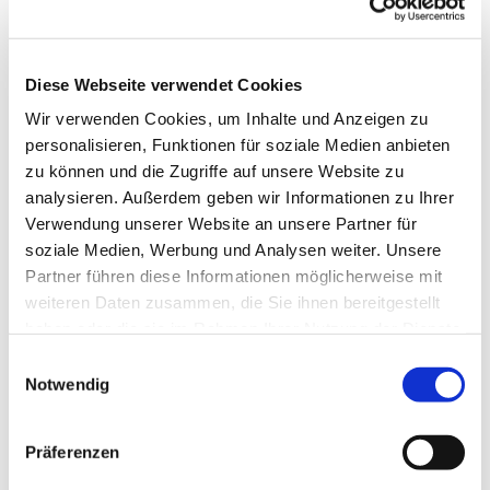
E-mail:
re-kg-marl-stadt-
kirchengemeinde@ekvw.de
Öffnungzeiten:
Diese Webseite verwendet Cookies
Mo., Di., Do. u. Fr.:
Wir verwenden Cookies, um Inhalte und Anzeigen zu
09.00 Uhr bis 12.00 Uhr
personalisieren, Funktionen für soziale Medien anbieten
Mi.:
zu können und die Zugriffe auf unsere Website zu
15.30 Uhr bis 17.30 Uhr
analysieren. Außerdem geben wir Informationen zu Ihrer
Verwendung unserer Website an unsere Partner für
soziale Medien, Werbung und Analysen weiter. Unsere
Melden Sie sich zum Newsletter an
Partner führen diese Informationen möglicherweise mit
weiteren Daten zusammen, die Sie ihnen bereitgestellt
haben oder die sie im Rahmen Ihrer Nutzung der Dienste
gesammelt haben.
Einwilligungsauswahl
Notwendig
Präferenzen