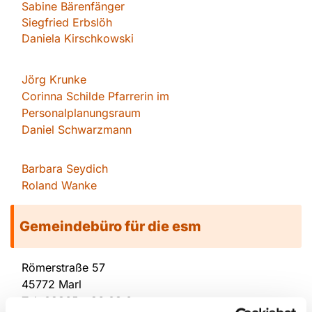
Sabin
e Bärenfänger
Siegfried Erbslöh
Daniela Kirschkowsk
i
Jörg Krunke
Corinna Schilde Pfarrerin im
Personalplanungsraum
Daniel Schwarzmann
Barbara Seydich
Roland Wanke
Gemeindebüro für die esm
Römerstraße 57
45772 Marl
Tel.
02365 - 96 03 0