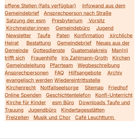
offene Stellen (falls verfügbar)
Infowand aus dem
Gemeindebrief
Ansprechperson nach Straße
Satzung der esm
Presbyterium
Vorsitz
Kirchmeister:innen
Gemeindebüro
Jugend
Newsletter
Taufe
Paten
Konfirmation
kirchliche
Heirat
Bestattung
Gemeindebrief
Neues aus der
Gemeinde
Gottesdienste
Guatemalakreis
Man(n)
trifft sich
Frauenhilfe
Iris Zahlmann-Groth
Kirchen
Gemeindeleitung
Pfarrteam
Wegbeschreibung
Ansprechpersonen
FAQ
Hilfsangebote
Archiv
evangelisch werden
Wiedereintrittsstelle
Kirchenrecht
Notfallseelsorge
Sitemap
Friedhof
Online Spenden
Geschichtentelefon
Konfi-Unterricht
Kirche für Kinder
esm Büro
Downloads Taufe und
Trauung
Jugendbüro
Kindertagesstätten
Freizeiten
Musik und Chor
Café Leuchtturm