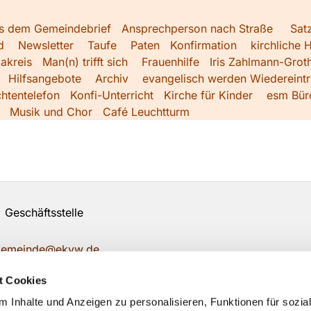
s dem Gemeindebrief
Ansprechperson nach Straße
Sat
d
Newsletter
Taufe
Paten
Konfirmation
kirchliche H
akreis
Man(n) trifft sich
Frauenhilfe
Iris Zahlmann-Grot
Hilfsangebote
Archiv
evangelisch werden
Wiedereintri
htentelefon
Konfi-Unterricht
Kirche für Kinder
esm Bür
Musik und Chor
Café Leuchtturm
Geschäftsstelle
ngemeinde@ekvw.de
t Cookies
 Inhalte und Anzeigen zu personalisieren, Funktionen für sozia