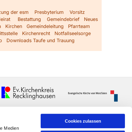
zung der esm
Presbyterium
Vorsitz
eirat
Bestattung
Gemeindebrief
Neues
h
Kirchen
Gemeindeleitung
Pfarrteam
ttsstelle
Kirchenrecht
Notfallseelsorge
o
Downloads Taufe und Trauung
Cookies zulassen
le Medien