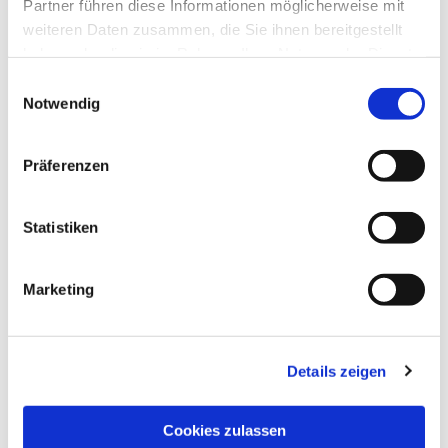
Partner führen diese Informationen möglicherweise mit
Öffnungzeiten:
weiteren Daten zusammen, die Sie ihnen bereitgestellt
haben oder die sie im Rahmen Ihrer Nutzung der Dienste
Mo., Di., Do. u. Fr.:
gesammelt haben.
09.00 Uhr bis 12.00 Uhr
Einwilligungsauswahl
Notwendig
Mi.:
15.30 Uhr bis 17.30 Uhr
Präferenzen
Melden Sie sich zum Newsletter an
Statistiken
Marketing
Details zeigen
Cookies zulassen