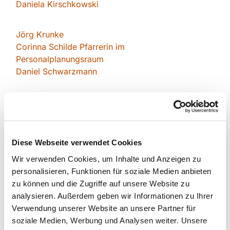
Daniela Kirschkowsk
i
Jörg Krunke
Corinna Schilde Pfarrerin im
Personalplanungsraum
Daniel Schwarzmann
Barbara Seydich
Roland Wanke
Gemeindebüro für die esm
Diese Webseite verwendet Cookies
Wir verwenden Cookies, um Inhalte und Anzeigen zu
personalisieren, Funktionen für soziale Medien anbieten
Römerstraße 57
zu können und die Zugriffe auf unsere Website zu
45772 Marl
analysieren. Außerdem geben wir Informationen zu Ihrer
Tel.
02365 - 96 03 0
Verwendung unserer Website an unsere Partner für
E-mail:
re-kg-marl-stadt-
soziale Medien, Werbung und Analysen weiter. Unsere
kirchengemeinde@ekvw.de