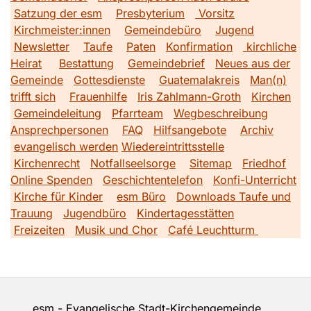
Satzung der esm
Presbyterium
Vorsitz
Kirchmeister:innen
Gemeindebüro
Jugend
Newsletter
Taufe
Paten
Konfirmation
kirchliche
Heirat
Bestattung
Gemeindebrief
Neues aus der
Gemeinde
Gottesdienste
Guatemalakreis
Man(n)
trifft sich
Frauenhilfe
Iris Zahlmann-Groth
Kirchen
Gemeindeleitung
Pfarrteam
Wegbeschreibung
Ansprechpersonen
FAQ
Hilfsangebote
Archiv
evangelisch werden
Wiedereintrittsstelle
Kirchenrecht
Notfallseelsorge
Sitemap
Friedhof
Online Spenden
Geschichtentelefon
Konfi-Unterricht
Kirche für Kinder
esm Büro
Downloads Taufe und
Trauung
Jugendbüro
Kindertagesstätten
Freizeiten
Musik und Chor
Café Leuchtturm
esm - Evangelische Stadt-Kirchengemeinde