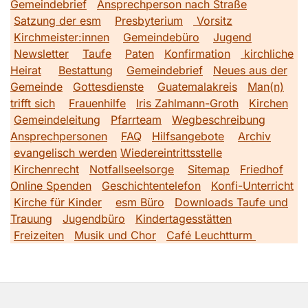
Gemeindebrief
Ansprechperson nach Straße
Satzung der esm
Presbyterium
Vorsitz
Kirchmeister:innen
Gemeindebüro
Jugend
Newsletter
Taufe
Paten
Konfirmation
kirchliche
Heirat
Bestattung
Gemeindebrief
Neues aus der
Gemeinde
Gottesdienste
Guatemalakreis
Man(n)
trifft sich
Frauenhilfe
Iris Zahlmann-Groth
Kirchen
Gemeindeleitung
Pfarrteam
Wegbeschreibung
Ansprechpersonen
FAQ
Hilfsangebote
Archiv
evangelisch werden
Wiedereintrittsstelle
Kirchenrecht
Notfallseelsorge
Sitemap
Friedhof
Online Spenden
Geschichtentelefon
Konfi-Unterricht
Kirche für Kinder
esm Büro
Downloads Taufe und
Trauung
Jugendbüro
Kindertagesstätten
Freizeiten
Musik und Chor
Café Leuchtturm