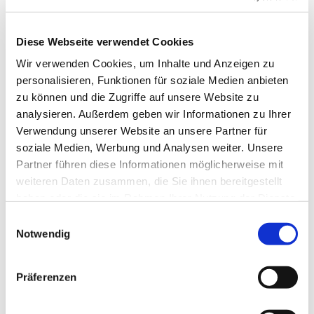
Daniela Kirschkowsk
i
Diese Webseite verwendet Cookies
Jörg Krunke
Wir verwenden Cookies, um Inhalte und Anzeigen zu
Corinna Schilde Pfarrerin im
personalisieren, Funktionen für soziale Medien anbieten
Personalplanungsraum
zu können und die Zugriffe auf unsere Website zu
Daniel Schwarzmann
analysieren. Außerdem geben wir Informationen zu Ihrer
Verwendung unserer Website an unsere Partner für
Barbara Seydich
soziale Medien, Werbung und Analysen weiter. Unsere
Roland Wanke
Partner führen diese Informationen möglicherweise mit
weiteren Daten zusammen, die Sie ihnen bereitgestellt
haben oder die sie im Rahmen Ihrer Nutzung der Dienste
Gemeindebüro für die esm
gesammelt haben.
Einwilligungsauswahl
Notwendig
Römerstraße 57
45772 Marl
Präferenzen
Tel.
02365 - 96 03 0
E-mail:
re-kg-marl-stadt-
kirchengemeinde@ekvw.de