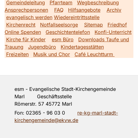
Gemeindeleitung
Pfarrteam
Wegbeschreibung
Ansprechpersonen
FAQ
Hilfsangebote
Archiv
evangelisch werden
Wiedereintrittsstelle
Kirchenrecht
Notfallseelsorge
Sitemap
Friedhof
Online Spenden
Geschichtentelefon
Konfi-Unterricht
Kirche für Kinder
esm Büro
Downloads Taufe und
Trauung
Jugendbüro
Kindertagesstätten
Freizeiten
Musik und Chor
Café Leuchtturm
esm - Evangelische Stadt-Kirchengemeinde
Marl Geschäftsstelle
Römerstr. 57 45772 Marl
Fon:
02365 - 96 03 0
re-kg-marl-stadt-
kirchengemeinde@ekvw.de