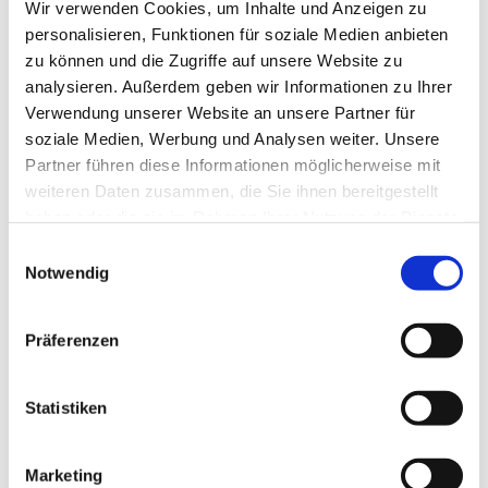
Wir verwenden Cookies, um Inhalte und Anzeigen zu
personalisieren, Funktionen für soziale Medien anbieten
Barbara Seydich
zu können und die Zugriffe auf unsere Website zu
Roland Wanke
analysieren. Außerdem geben wir Informationen zu Ihrer
Verwendung unserer Website an unsere Partner für
Gemeindebüro für die esm
soziale Medien, Werbung und Analysen weiter. Unsere
Partner führen diese Informationen möglicherweise mit
weiteren Daten zusammen, die Sie ihnen bereitgestellt
Römerstraße 57
haben oder die sie im Rahmen Ihrer Nutzung der Dienste
45772 Marl
gesammelt haben.
Tel.
02365 - 96 03 0
Einwilligungsauswahl
Notwendig
E-mail:
re-kg-marl-stadt-
kirchengemeinde@ekvw.de
Öffnungzeiten:
Präferenzen
Mo., Di., Do. u. Fr.:
09.00 Uhr bis 12.00 Uhr
Statistiken
Mi.:
15.30 Uhr bis 17.30 Uhr
Marketing