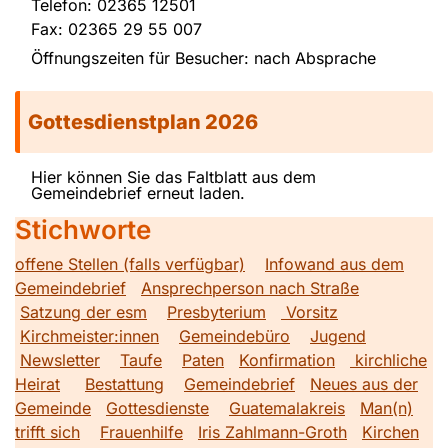
Telefon: 02365 12501
Fax: 02365 29 55 007
Öffnungszeiten für Besucher: nach Absprache
Gottesdienstplan 2026
Hier können Sie das Faltblatt aus dem
Gemeindebrief erneut laden.
Stichworte
offene Stellen (falls verfügbar)
Infowand aus dem
Gemeindebrief
Ansprechperson nach Straße
Satzung der esm
Presbyterium
Vorsitz
Kirchmeister:innen
Gemeindebüro
Jugend
Newsletter
Taufe
Paten
Konfirmation
kirchliche
Heirat
Bestattung
Gemeindebrief
Neues aus der
Gemeinde
Gottesdienste
Guatemalakreis
Man(n)
trifft sich
Frauenhilfe
Iris Zahlmann-Groth
Kirchen