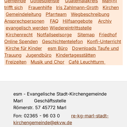
Gemeinde
Gottesdienste
Guatemalakreis
Man(n)
trifft sich
Frauenhilfe
Iris Zahlmann-Groth
Kirchen
Gemeindeleitung
Pfarrteam
Wegbeschreibung
Ansprechpersonen
FAQ
Hilfsangebote
Archiv
evangelisch werden
Wiedereintrittsstelle
Kirchenrecht
Notfallseelsorge
Sitemap
Friedhof
Online Spenden
Geschichtentelefon
Konfi-Unterricht
Kirche für Kinder
esm Büro
Downloads Taufe und
Trauung
Jugendbüro
Kindertagesstätten
Freizeiten
Musik und Chor
Café Leuchtturm
esm - Evangelische Stadt-Kirchengemeinde
Marl Geschäftsstelle
Römerstr. 57 45772 Marl
Fon:
02365 - 96 03 0
re-kg-marl-stadt-
kirchengemeinde@ekvw.de