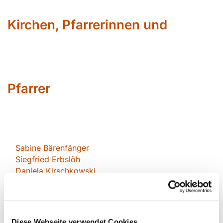
Kirchen, Pfarrerinnen und
Pfarrer
Sabin
e Bärenfänger
Siegfried Erbslöh
Daniela Kirschkowsk
i
Jörg Krunke
Corinna Schilde Pfarrerin im
Diese Webseite verwendet Cookies