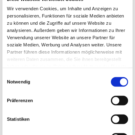
Personalplanungsraum
Daniel Schwarzmann
Wir verwenden Cookies, um Inhalte und Anzeigen zu
personalisieren, Funktionen für soziale Medien anbieten
zu können und die Zugriffe auf unsere Website zu
Barbara Seydich
analysieren. Außerdem geben wir Informationen zu Ihrer
Roland Wanke
Verwendung unserer Website an unsere Partner für
soziale Medien, Werbung und Analysen weiter. Unsere
Gemeindebüro für die esm
Partner führen diese Informationen möglicherweise mit
weiteren Daten zusammen, die Sie ihnen bereitgestellt
haben oder die sie im Rahmen Ihrer Nutzung der Dienste
Römerstraße 57
gesammelt haben.
45772 Marl
Einwilligungsauswahl
Notwendig
Tel.
02365 - 96 03 0
E-mail:
re-kg-marl-stadt-
kirchengemeinde@ekvw.de
Präferenzen
Öffnungzeiten:
Mo., Di., Do. u. Fr.:
Statistiken
09.00 Uhr bis 12.00 Uhr
Mi.: