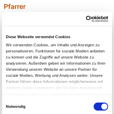
Pfarrer
Sabin
e Bärenfänger
Diese Webseite verwendet Cookies
Siegfried Erbslöh
Wir verwenden Cookies, um Inhalte und Anzeigen zu
Daniela Kirschkowsk
i
personalisieren, Funktionen für soziale Medien anbieten
zu können und die Zugriffe auf unsere Website zu
analysieren. Außerdem geben wir Informationen zu Ihrer
Jörg Krunke
Verwendung unserer Website an unsere Partner für
Corinna Schilde Pfarrerin im
soziale Medien, Werbung und Analysen weiter. Unsere
Personalplanungsraum
Partner führen diese Informationen möglicherweise mit
Daniel Schwarzmann
weiteren Daten zusammen, die Sie ihnen bereitgestellt
haben oder die sie im Rahmen Ihrer Nutzung der Dienste
Barbara Seydich
gesammelt haben.
Einwilligungsauswahl
Roland Wanke
Notwendig