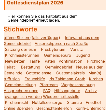
Gottesdienstplan 2026
Hier können Sie das Faltblatt aus dem
Gemeindebrief erneut laden.
Stichworte
offene Stellen (falls verfügbar)
Infowand aus dem
Gemeindebrief
Ansprechperson nach Straße
Satzung der esm
Presbyterium
Vorsitz
Kirchmeister:innen
Gemeindebüro
Jugend
Newsletter
Taufe
Paten
Konfirmation
kirchliche
Heirat
Bestattung
Gemeindebrief
Neues aus der
Gemeinde
Gottesdienste
Guatemalakreis
Man(n)
trifft sich
Frauenhilfe
Iris Zahlmann-Groth
Kirchen
Gemeindeleitung
Pfarrteam
Wegbeschreibung
Ansprechpersonen
FAQ
Hilfsangebote
Archiv
evangelisch werden
Wiedereintrittsstelle
Kirchenrecht
Notfallseelsorge
Sitemap
Friedhof
Online Spenden
Geschichtentelefon
Konfi-Unterricht