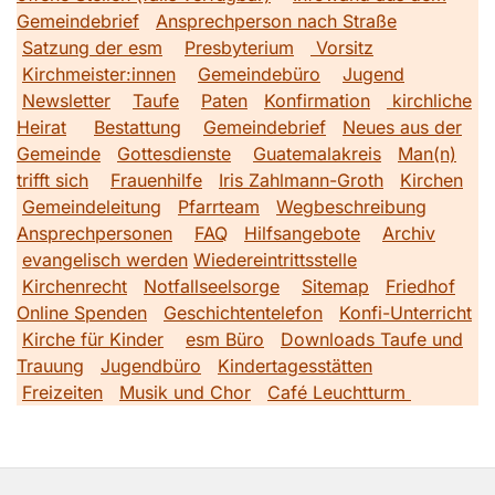
Gemeindebrief
Ansprechperson nach Straße
Satzung der esm
Presbyterium
Vorsitz
Kirchmeister:innen
Gemeindebüro
Jugend
Newsletter
Taufe
Paten
Konfirmation
kirchliche
Heirat
Bestattung
Gemeindebrief
Neues aus der
Gemeinde
Gottesdienste
Guatemalakreis
Man(n)
trifft sich
Frauenhilfe
Iris Zahlmann-Groth
Kirchen
Gemeindeleitung
Pfarrteam
Wegbeschreibung
Ansprechpersonen
FAQ
Hilfsangebote
Archiv
evangelisch werden
Wiedereintrittsstelle
Kirchenrecht
Notfallseelsorge
Sitemap
Friedhof
Online Spenden
Geschichtentelefon
Konfi-Unterricht
Kirche für Kinder
esm Büro
Downloads Taufe und
Trauung
Jugendbüro
Kindertagesstätten
Freizeiten
Musik und Chor
Café Leuchtturm