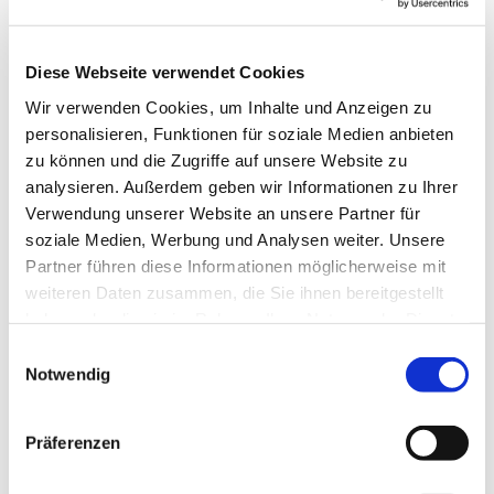
zu sehen, der ermordet wurde, da er die Verbrechen
der Militärs öffentlich gemacht hat, ebenso Maria Toj
von den Weberinnen.
Diese Webseite verwendet Cookies
Wir verwenden Cookies, um Inhalte und Anzeigen zu
Wir durften an einer bewegenden Zeremonie
personalisieren, Funktionen für soziale Medien anbieten
teilnehmen, die den christlichen Glauben und die Maya-
zu können und die Zugriffe auf unsere Website zu
Kulturen vereint. Während verschieden farbige Kerzen
analysieren. Außerdem geben wir Informationen zu Ihrer
brannten, erzählte uns Juliana Garcia Gutierrez von
Verwendung unserer Website an unsere Partner für
den Franziskanern (eine Überlebende des
soziale Medien, Werbung und Analysen weiter. Unsere
Bürgerkriegs) die Geschichte Guatemalas,
Partner führen diese Informationen möglicherweise mit
insbesondere die Geschichte der Massengräber rund
weiteren Daten zusammen, die Sie ihnen bereitgestellt
um Zacualpa.
haben oder die sie im Rahmen Ihrer Nutzung der Dienste
Verschiedene Räumlichkeiten innerhalb des Klosters
gesammelt haben.
Einwilligungsauswahl
wurden von den Militärs zu Folterzwecken genutzt, so
Notwendig
auch das Brunnenhaus.
Präferenzen
Abends haben wir uns in einem gemeinsamen
Gespräch über unsere tiefe Betroffenheit und Gefühle